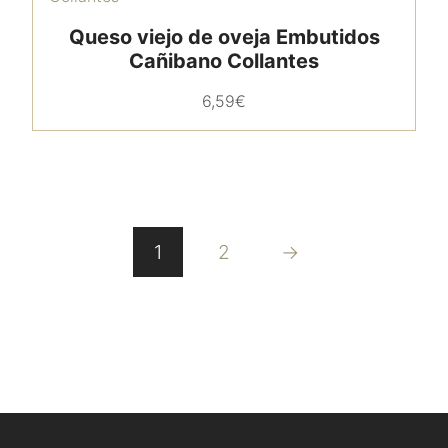
Queso viejo de oveja Embutidos
Cañibano Collantes
6,59
€
1
2
→