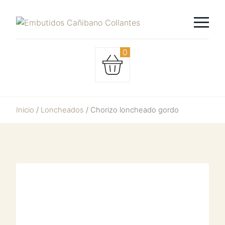
0
Inicio
/
Loncheados
/ Chorizo loncheado gordo
Chorizo
loncheado
gordo
cantidad