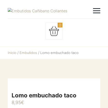
0
Inicio
/
Embutidos
/ Lomo embuchado taco
Lomo
embuchado
taco
cantidad
Lomo embuchado taco
8,95
€